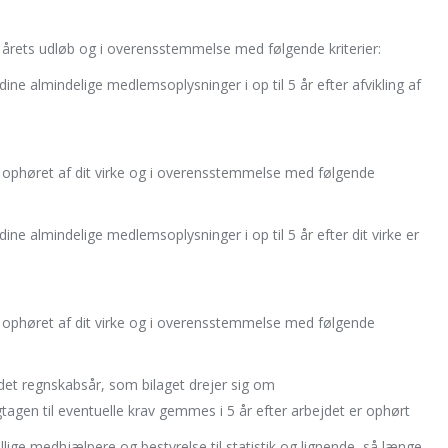
a årets udløb og i overensstemmelse med følgende kriterier:
ine almindelige medlemsoplysninger i op til 5 år efter afvikling af
ra ophøret af dit virke og i overensstemmelse med følgende
ine almindelige medlemsoplysninger i op til 5 år efter dit virke er
ra ophøret af dit virke og i overensstemmelse med følgende
 det regnskabsår, som bilaget drejer sig om
ngtagen til eventuelle krav gemmes i 5 år efter arbejdet er ophørt
lige medhjælpere og bestyrelse til statistik og lignende, så længe