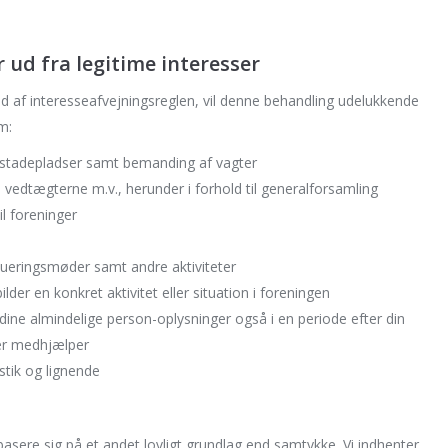
ud fra legitime interesser
d af interesseafvejningsreglen, vil denne behandling udelukkende
m:
f stadepladser samt bemanding af vagter
 vedtægterne m.v., herunder i forhold til generalforsamling
l foreninger
lueringsmøder samt andre aktiviteter
ilder en konkret aktivitet eller situation i foreningen
dine almindelige person-oplysninger også i en periode efter din
er medhjælper
istik og lignende
basere sig på et andet lovligt grundlag end samtykke. Vi indhenter