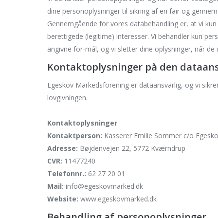
dine personoplysninger til sikring af en fair og gennem
Gennemgående for vores databehandling er, at vi kun 
berettigede (legitime) interesser. Vi behandler kun per
angivne for-mål, og vi sletter dine oplysninger, når de
Kontaktoplysninger på den dataans
Egeskov Markedsforening er dataansvarlig, og vi sikr
lovgivningen.
Kontaktoplysninger
Kontaktperson:
Kasserer Emilie Sommer c/o Egesko
Adresse:
Bøjdenvejen 22, 5772 Kværndrup
CVR:
11477240
Telefonnr.:
62 27 20 01
Mail:
info@egeskovmarked.dk
Website:
www.egeskovmarked.dk
Behandling af personoplysninger