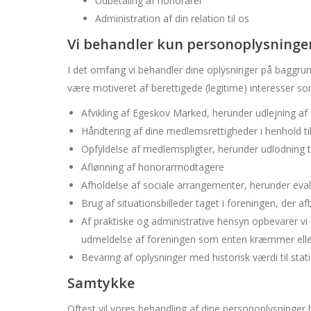
Udbetaling af honorarer
Administration af din relation til os
Vi behandler kun personoplysninger 
I det omfang vi behandler dine oplysninger på baggrun
være motiveret af berettigede (legitime) interesser so
Afvikling af Egeskov Marked, herunder udlejning a
Håndtering af dine medlemsrettigheder i henhold til
Opfyldelse af medlemspligter, herunder udlodning ti
Aflønning af honorarmodtagere
Afholdelse af sociale arrangementer, herunder eva
Brug af situationsbilleder taget i foreningen, der afb
Af praktiske og administrative hensyn opbevarer vi 
udmeldelse af foreningen som enten kræmmer ell
Bevaring af oplysninger med historisk værdi til stat
Samtykke
Oftest vil vores behandling af dine personoplysninger 