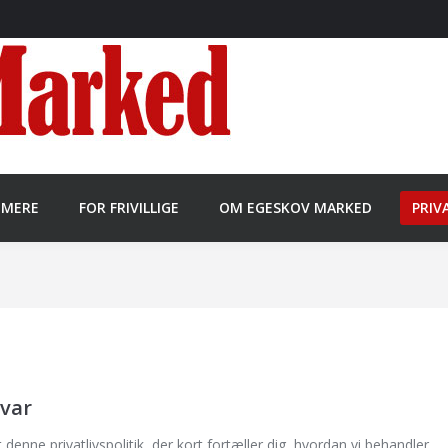
MMERE
FOR FRIVILLIGE
OM EGESKOV MARKED
PRIV
var
enne privatlivspolitik, der kort fortæller dig, hvordan vi behandler