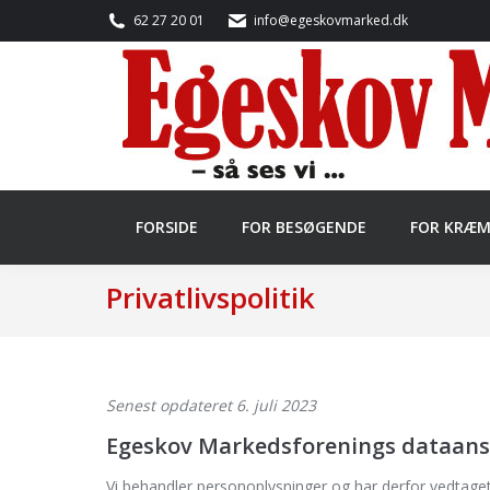
62 27 20 01
info@egeskovmarked.dk
FORSIDE
FOR BESØGENDE
FOR KRÆ
Privatlivspolitik
Senest opdateret 6. juli 2023
Egeskov Markedsforenings dataans
Vi behandler personoplysninger og har derfor vedtaget d