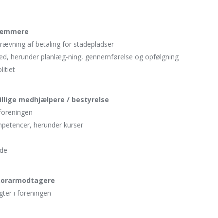
kræmmere
vning af betaling for stadepladser
ked, herunder planlæg-ning, gennemførelse og opfølgning
litiet
illige medhjælpere / bestyrelse
 foreningen
mpetencer, herunder kurser
nde
onorarmodtagere
ter i foreningen