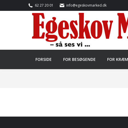
62 27 20 01
info@egeskovmarked.dk
FORSIDE
FOR BESØGENDE
FOR KRÆ