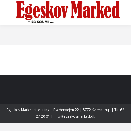
Egeskov Markedsforening | Bøjdenvejen 22 | 5772 Kværndrup | Tlf. 62
27 20 01 | info@egeskovmarked.dk