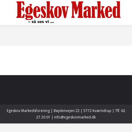
Egeskov Markedsforening | Bøjdenvejen 22 | 5772 Kværndrup | Tlf. 62
27 20 01 | info@egeskovmarked.dk