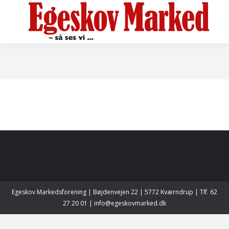
Egeskov Markedsforening | Bøjdenvejen 22 | 5772 Kværndrup | Tlf. 62
27 20 01 | info@egeskovmarked.dk