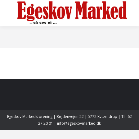
Egeskov Markedsforening | Bøjdenvejen 22 | 5772 Kværndrup | Tlf. 62
27 20 01 | info@egeskovmarked.dk