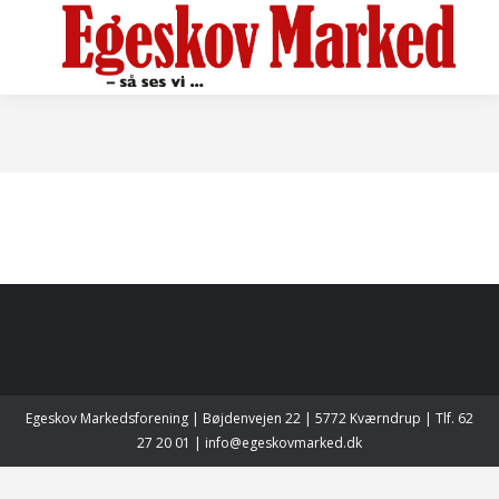
Egeskov Markedsforening | Bøjdenvejen 22 | 5772 Kværndrup | Tlf. 62
27 20 01 | info@egeskovmarked.dk