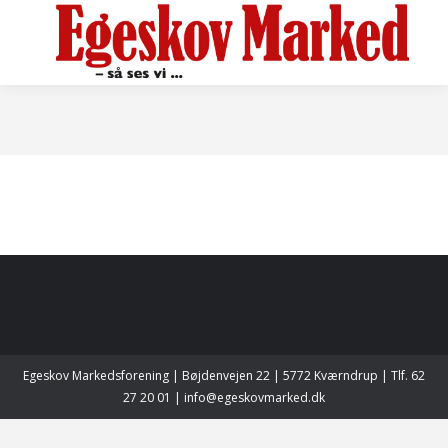
Egeskov Markedsforening | Bøjdenvejen 22 | 5772 Kværndrup | Tlf. 62
27 20 01 | info@egeskovmarked.dk