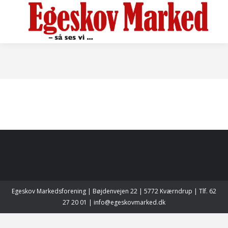
Egeskov Markedsforening | Bøjdenvejen 22 | 5772 Kværndrup | Tlf. 62
27 20 01 | info@egeskovmarked.dk