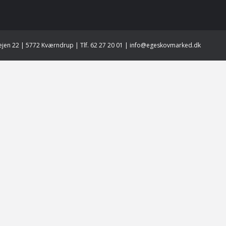
jen 22 | 5772 Kværndrup | Tlf. 62 27 20 01 | info@egeskovmarked.dk