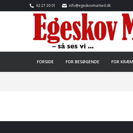
62 27 20 01
info@egeskovmarked.dk
FORSIDE
FOR BESØGENDE
FOR KRÆ