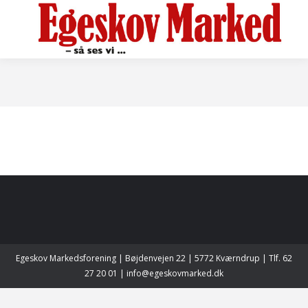
Egeskov Markedsforening | Bøjdenvejen 22 | 5772 Kværndrup | Tlf. 62
27 20 01 | info@egeskovmarked.dk