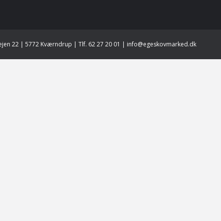
jen 22 | 5772 Kværndrup | Tlf. 62 27 20 01 | info@egeskovmarked.dk