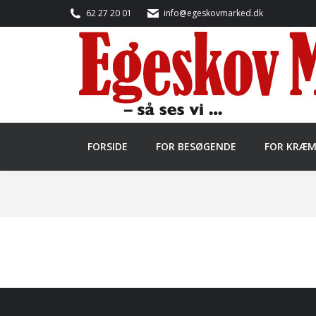
62 27 20 01
info@egeskovmarked.dk
FORSIDE
FOR BESØGENDE
FOR KRÆ