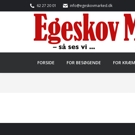
62 27 20 01
info@egeskovmarked.dk
FORSIDE
FOR BESØGENDE
FOR KRÆ