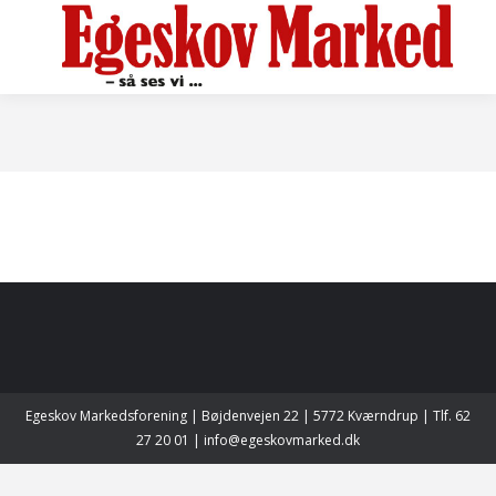
Egeskov Markedsforening | Bøjdenvejen 22 | 5772 Kværndrup | Tlf. 62
27 20 01 | info@egeskovmarked.dk