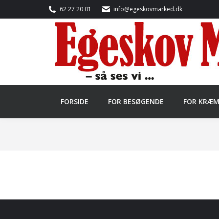
62 27 20 01
info@egeskovmarked.dk
FORSIDE
FOR BESØGENDE
FOR KRÆ