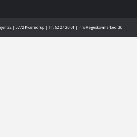
jen 22 | 5772 Kværndrup | Tlf. 62 27 20 01 | info@egeskovmarked.dk