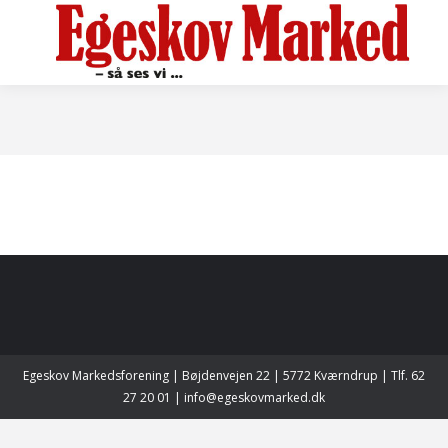
Egeskov Markedsforening | Bøjdenvejen 22 | 5772 Kværndrup | Tlf. 62
27 20 01 | info@egeskovmarked.dk