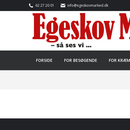
62 27 20 01
info@egeskovmarked.dk
FORSIDE
FOR BESØGENDE
FOR KRÆ