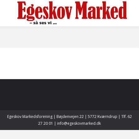
Egeskov Markedsforening | Bøjdenvejen 22 | 5772 Kværndrup | Tlf. 62
27 20 01 | info@egeskovmarked.dk