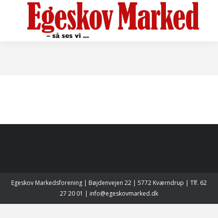
Egeskov Markedsforening | Bøjdenvejen 22 | 5772 Kværndrup | Tlf. 62
27 20 01 | info@egeskovmarked.dk