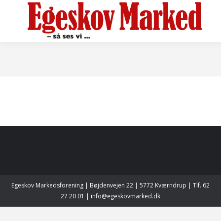
Egeskov Markedsforening | Bøjdenvejen 22 | 5772 Kværndrup | Tlf. 62
27 20 01 | info@egeskovmarked.dk