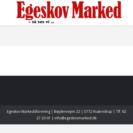
Egeskov Markedsforening | Bøjdenvejen 22 | 5772 Kværndrup | Tlf. 62
27 20 01 | info@egeskovmarked.dk